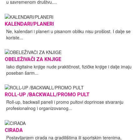
u savremenom društvu....
KALENDARI/PLANERI
Ne, kalendari i planeri u pisanom obliku nisu prošlost. I dalje se
koriste...
OBELEŽIVAČI ZA KNJIGE
Iako digitalne knjige nude praktičnost, fizičke knjige i dalje imaju
poseban šarm...
ROLL-UP /BACKWALL/PROMO PULT
Roll-up, backwall paneli i promo pultovi doprinose stvaranju
profesionalnog i organizovanog...
CIRADA
Postavljanjem cirada na gradilištima ili sportskim terenima,