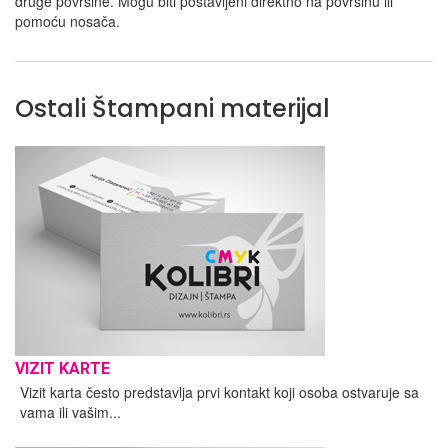
druge površine. Mogu biti postavljeni direktno na površinu ili
pomoću nosača.
Ostali Štampani materijal
VIZIT KARTE
Vizit karta često predstavlja prvi kontakt koji osoba ostvaruje sa
vama ili vašim...