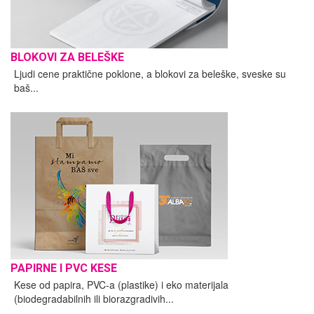
BLOKOVI ZA BELEŠKE
Ljudi cene praktične poklone, a blokovi za beleške, sveske su
baš...
PAPIRNE I PVC KESE
Kese od papira, PVC-a (plastike) i eko materijala
(biodegradabilnih ili biorazgradivih...