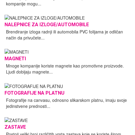
kompanije mogu...
NALEPNICE ZA IZLOGE/AUTOMOBILE
Brendiranje izloga radnji ili automobila PVC folijama je odličan
način da privučete...
MAGNETI
Mnoge kompanije koriste magnete kao promotivne proizvode.
Ljudi dobijaju magnete...
FOTOGRAFIJE NA PLATNU
Fotografije na canvasu, odnosno slikarskom platnu, imaju svoje
jedinstvene prednosti...
ZASTAVE
Postoji veliki broj različitih vrsta zastava koje se koriste širom