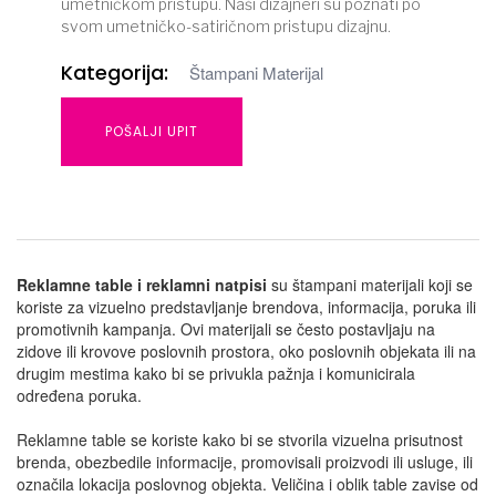
umetničkom pristupu. Naši dizajneri su poznati po
svom umetničko-satiričnom pristupu dizajnu.
Kategorija:
Štampani Materijal
POŠALJI UPIT
Reklamne table i reklamni natpisi
su štampani materijali koji se
koriste za vizuelno predstavljanje brendova, informacija, poruka ili
promotivnih kampanja. Ovi materijali se često postavljaju na
zidove ili krovove poslovnih prostora, oko poslovnih objekata ili na
drugim mestima kako bi se privukla pažnja i komunicirala
određena poruka.
Reklamne table se koriste kako bi se stvorila vizuelna prisutnost
brenda, obezbedile informacije, promovisali proizvodi ili usluge, ili
označila lokacija poslovnog objekta. Veličina i oblik table zavise od