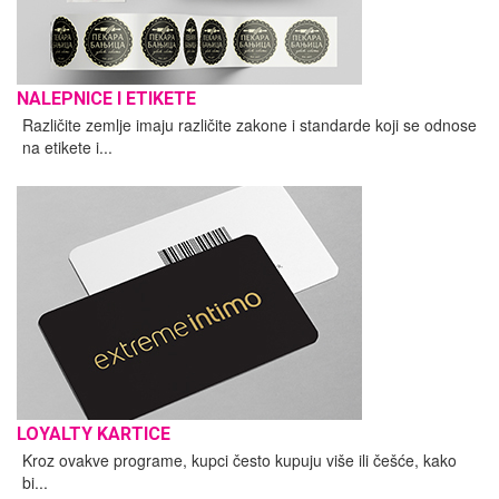
NALEPNICE I ETIKETE
Različite zemlje imaju različite zakone i standarde koji se odnose
na etikete i...
LOYALTY KARTICE
Kroz ovakve programe, kupci često kupuju više ili češće, kako
bi...