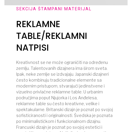
SEKCIJA ŠTAMPANI MATERIJAL
REKLAMNE
TABLE/REKLAMNI
NATPISI
Kreativnost se ne može ograničiti na određenu
zemlju. Talentovanih dizajnera ima širom sveta.
Ipak, neke zemlje se izdvajaju. Japanski dizajneri
često kombinuju tradicionalne elemente sa
modernim pristupom, stvarajući jedinstvene i
vizuelno privlačne reklamne table. U urbanim
područjima poput Njujorka i Los Anđelesa,
reklamne table su često kreativne, velike i
spektakularne. Britanski dizajn je poznat po svojoj
sofisticiranosti i originalnosti. Švedska je poznata
po minimalističkom i funkcionalnom dizajnu.
Francuski dizajn je poznat po svojoj estetici i