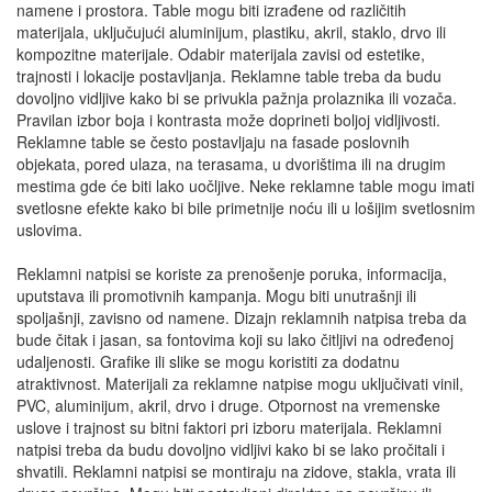
namene i prostora. Table mogu biti izrađene od različitih
materijala, uključujući aluminijum, plastiku, akril, staklo, drvo ili
kompozitne materijale. Odabir materijala zavisi od estetike,
trajnosti i lokacije postavljanja. Reklamne table treba da budu
dovoljno vidljive kako bi se privukla pažnja prolaznika ili vozača.
Pravilan izbor boja i kontrasta može doprineti boljoj vidljivosti.
Reklamne table se često postavljaju na fasade poslovnih
objekata, pored ulaza, na terasama, u dvorištima ili na drugim
mestima gde će biti lako uočljive. Neke reklamne table mogu imati
svetlosne efekte kako bi bile primetnije noću ili u lošijim svetlosnim
uslovima.
Reklamni natpisi se koriste za prenošenje poruka, informacija,
uputstava ili promotivnih kampanja. Mogu biti unutrašnji ili
spoljašnji, zavisno od namene. Dizajn reklamnih natpisa treba da
bude čitak i jasan, sa fontovima koji su lako čitljivi na određenoj
udaljenosti. Grafike ili slike se mogu koristiti za dodatnu
atraktivnost. Materijali za reklamne natpise mogu uključivati vinil,
PVC, aluminijum, akril, drvo i druge. Otpornost na vremenske
uslove i trajnost su bitni faktori pri izboru materijala. Reklamni
natpisi treba da budu dovoljno vidljivi kako bi se lako pročitali i
shvatili. Reklamni natpisi se montiraju na zidove, stakla, vrata ili