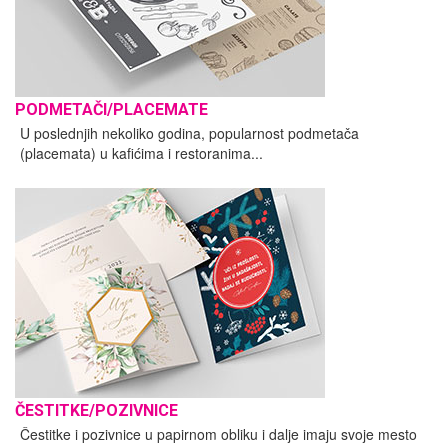
PODMETAČI/PLACEMATE
U poslednjih nekoliko godina, popularnost podmetača
(placemata) u kafićima i restoranima...
ČESTITKE/POZIVNICE
Čestitke i pozivnice u papirnom obliku i dalje imaju svoje mesto