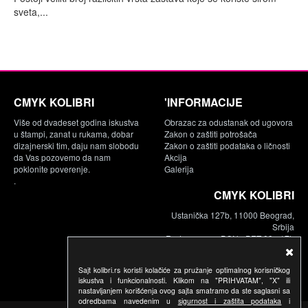
sveta,...
CMYK KOLIBRI
'INFORMACIJE
Više od dvadeset godina iskustva
Obrazac za odustanak od ugovora
u štampi, zanat u rukama, dobar
Zakon o zaštiti potrošača
dizajnerski tim, daju nam slobodu
Zakon o zaštiti podataka o ličnosti
da Vas pozovemo da nam
Akcija
poklonite poverenje.
Galerija
.
CMYK KOLIBRI
Ustanička 127b, 11000 Beograd,
Srbija
Radno vreme: PON - PET 09 - 17h
Telefon:
011.630.17.53
Sajt kolibri.rs koristi kolačiće za pružanje optimalnog korisničkog
063.108.33.55
iskustva i funkcionalnosti. Klikom na "PRIHVATAM", "X" ili
email: info@kolibri.rs
nastavljanjem korišćenja ovog sajta smatramo da ste saglasni sa
odredbama navedenim u
sigurnost i zaštita podataka
i