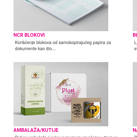
NCR BLOKOVI
B
Korišćenje blokova od samokopirajućeg papira za
L
dokumente kao što...
s
AMBALAŽA/KUTIJE
N