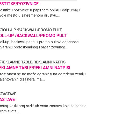
ESTITKE/POZIVNICE
estitke i pozivnice u papirnom obliku i dalje imaju
voje mesto u savremenom društvu....
OLL-UP /BACKWALL/PROMO PULT
oll-up, backwall paneli i promo pultovi doprinose
tvaranju profesionalnog i organizovanog...
EKLAMNE TABLE/REKLAMNI NATPISI
reativnost se ne može ograničiti na određenu zemlju.
alentovanih dizajnera ima...
ASTAVE
ostoji veliki broj različitih vrsta zastava koje se koriste
irom sveta,...