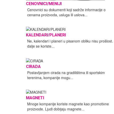
CENOVNICI/MENIJI
Cenovnici su dokumenti koji sadrže informacije o
cenama proizvoda, usluga ili uslova...
KALENDARI/PLANERI
Ne, kalendari i planeri u pisanom obliku nisu prošlost. 
dalje se koriste...
CIRADA
Postavljanjem cirada na gradilištima ili sportskim
terenima, kompanije mogu...
MAGNETI
Mnoge kompanije koriste magnete kao promotivne
proizvode. Ljudi dobijaju magnete...