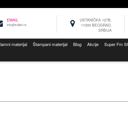
EMAIL
USTANIČKA 127B,
info@kolibri.rs
11000 BEOGRAD,
SRBIJA
lamni materijal
Štampani materijal
Blog
Akcije
Super Fm S