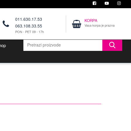
011.630.17.53
KORPA
063.108.33.55
Vasa korpa je prazna
PON - PET 09 - 17h
hop