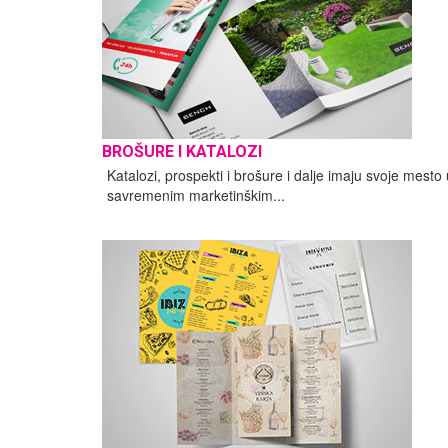
BROŠURE I KATALOZI
Katalozi, prospekti i brošure i dalje imaju svoje mesto 
savremenim marketinškim...