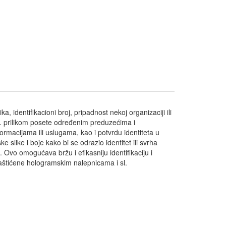
a, identifikacioni broj, pripadnost nekoj organizaciji ili
 sl. prilikom posete određenim preduzećima i
formacijama ili uslugama, kao i potvrdu identiteta u
e slike i boje kako bi se odrazio identitet ili svrha
Ovo omogućava bržu i efikasniju identifikaciju i
 zaštićene hologramskim nalepnicama i sl.