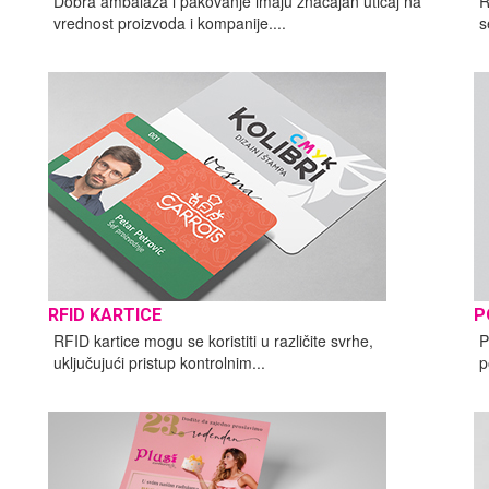
Dobra ambalaža i pakovanje imaju značajan uticaj na
R
vrednost proizvoda i kompanije....
s
RFID KARTICE
P
RFID kartice mogu se koristiti u različite svrhe,
P
uključujući pristup kontrolnim...
p