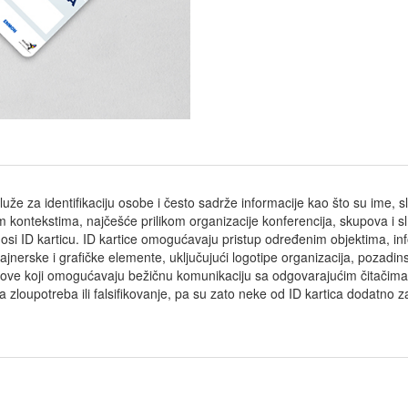
služe za identifikaciju osobe i često sadrže informacije kao što su ime, slik
itim kontekstima, najčešće prilikom organizacije konferencija, skupova i
 nosi ID karticu. ID kartice omogućavaju pristup određenim objektima, in
zajnerske i grafičke elemente, uključujući logotipe organizacija, pozadinsk
pove koji omogućavaju bežičnu komunikaciju sa odgovarajućim čitačima. 
ila zloupotreba ili falsifikovanje, pa su zato neke od ID kartica dodatno