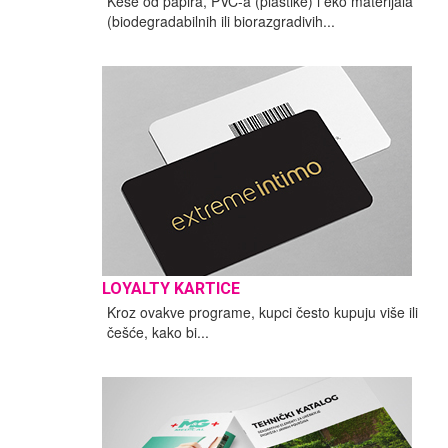
Kese od papira, PVC-a (plastike) i eko materijala
(biodegradabilnih ili biorazgradivih...
LOYALTY KARTICE
Kroz ovakve programe, kupci često kupuju više ili
češće, kako bi...