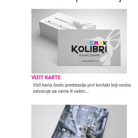
VIZIT KARTE
Vizit karta često predstavlja prvi kontakt koji osoba
ostvaruje sa vama ili vašim...