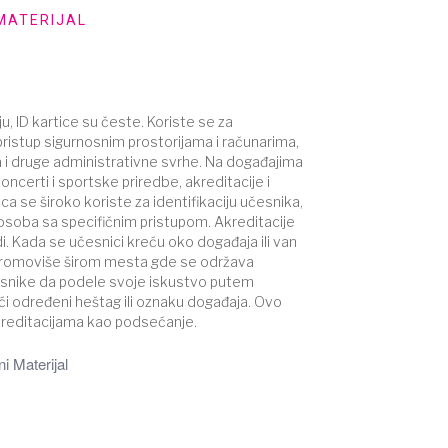
MATERIJAL
, ID kartice su česte. Koriste se za
 pristup sigurnosnim prostorijama i računarima,
i druge administrativne svrhe. Na događajima
oncerti i sportske priredbe, akreditacije i
ica se široko koriste za identifikaciju učesnika,
h osoba sa specifičnim pristupom. Akreditacije
i. Kada se učesnici kreću oko događaja ili van
 promoviše širom mesta gde se održava
esnike da podele svoje iskustvo putem
i određeni heštag ili oznaku događaja. Ovo
reditacijama kao podsećanje.
i Materijal