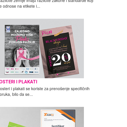
azličite zemlje imaju različite zakone i standarde koji
e odnose na etikete i...
OSTERI I PLAKATI
osteri i plakati se koriste za prenošenje specifičnih
oruka, bilo da se...