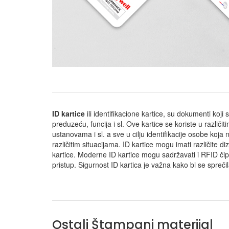
ID kartice
ili identifikacione kartice, su dokumenti koji 
preduzeću, funcija i sl. Ove kartice se koriste u različ
ustanovama i sl. a sve u cilju identifikacije osobe koja
različitim situacijama. ID kartice mogu imati različite di
kartice. Moderne ID kartice mogu sadržavati i RFID či
pristup. Sigurnost ID kartica je važna kako bi se spreč
Ostali Štampani materijal