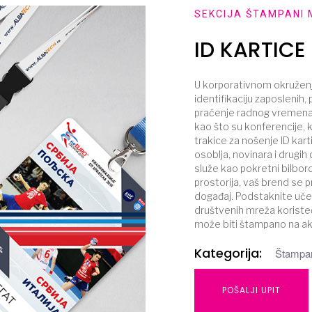
SEKCIJA ŠTAMPANI 
ID KARTICE
U korporativnom okruženju
identifikaciju zaposlenih,
praćenje radnog vremena 
kao što su konferencije, k
trakice za nošenje ID kart
osoblja, novinara i drugi
služe kao pokretni bilbord
prostorija, vaš brend se
događaj. Podstaknite uč
društvenih mreža koristeć
može biti štampano na ak
Kategorija:
Štampan
POŠALJI UPIT