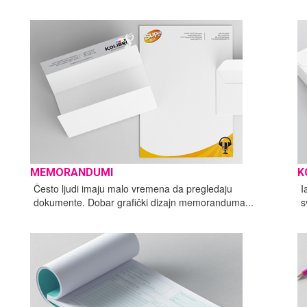
MEMORANDUMI
K
Često ljudi imaju malo vremena da pregledaju
I
dokumente. Dobar grafički dizajn memoranduma...
s