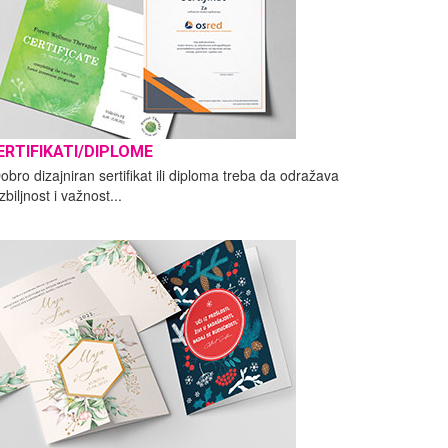
ERTIFIKATI/DIPLOME
obro dizajniran sertifikat ili diploma treba da odražava
zbiljnost i važnost...