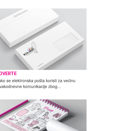
OVERTE
ako se elektronska pošta koristi za većinu
vakodnevne komunikacije zbog...