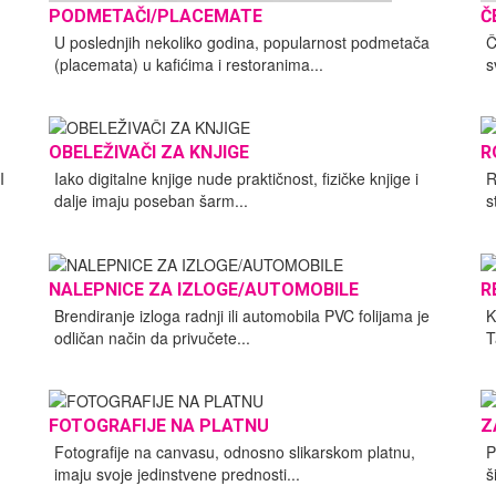
PODMETAČI/PLACEMATE
Č
U poslednjih nekoliko godina, popularnost podmetača
Č
(placemata) u kafićima i restoranima...
s
OBELEŽIVAČI ZA KNJIGE
R
I
Iako digitalne knjige nude praktičnost, fizičke knjige i
R
dalje imaju poseban šarm...
s
NALEPNICE ZA IZLOGE/AUTOMOBILE
R
Brendiranje izloga radnji ili automobila PVC folijama je
K
odličan način da privučete...
T
FOTOGRAFIJE NA PLATNU
Z
Fotografije na canvasu, odnosno slikarskom platnu,
P
imaju svoje jedinstvene prednosti...
š