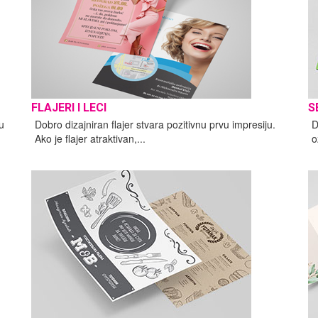
FLAJERI I LECI
S
u
Dobro dizajniran flajer stvara pozitivnu prvu impresiju.
D
Ako je flajer atraktivan,...
o