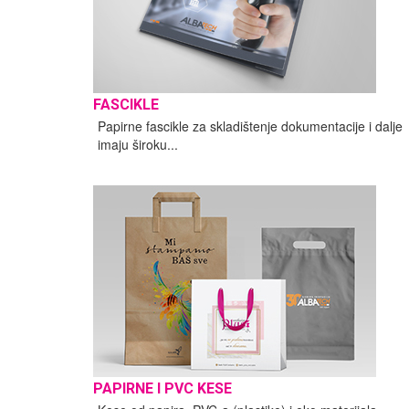
FASCIKLE
Papirne fascikle za skladištenje dokumentacije i dalje
imaju široku...
PAPIRNE I PVC KESE