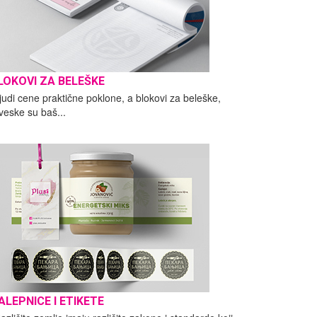
LOKOVI ZA BELEŠKE
judi cene praktične poklone, a blokovi za beleške,
veske su baš...
ALEPNICE I ETIKETE