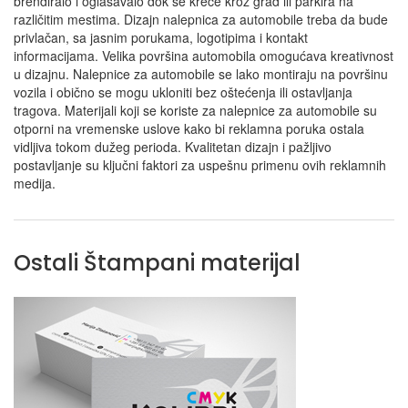
brendiralo i oglašavalo dok se kreće kroz grad ili parkira na
različitim mestima. Dizajn nalepnica za automobile treba da bude
privlačan, sa jasnim porukama, logotipima i kontakt
informacijama. Velika površina automobila omogućava kreativnost
u dizajnu. Nalepnice za automobile se lako montiraju na površinu
vozila i obično se mogu ukloniti bez oštećenja ili ostavljanja
tragova. Materijali koji se koriste za nalepnice za automobile su
otporni na vremenske uslove kako bi reklamna poruka ostala
vidljiva tokom dužeg perioda. Kvalitetan dizajn i pažljivo
postavljanje su ključni faktori za uspešnu primenu ovih reklamnih
medija.
Ostali Štampani materijal