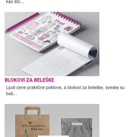
kao što...
BLOKOVI ZA BELEŠKE
Ljudi cene praktične poklone, a blokovi za beleške, sveske su
baš...