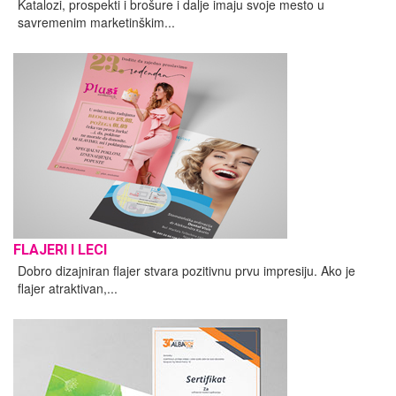
Katalozi, prospekti i brošure i dalje imaju svoje mesto u
savremenim marketinškim...
FLAJERI I LECI
Dobro dizajniran flajer stvara pozitivnu prvu impresiju. Ako je
flajer atraktivan,...