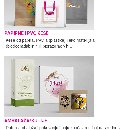
PAPIRNE I PVC KESE
Kese od papira, PVC-a (plastike) i eko materijala
(biodegradabilnih ili biorazgradivih...
AMBALAŽA/KUTIJE
Dobra ambalaža i pakovanje imaju značajan uticaj na vrednost