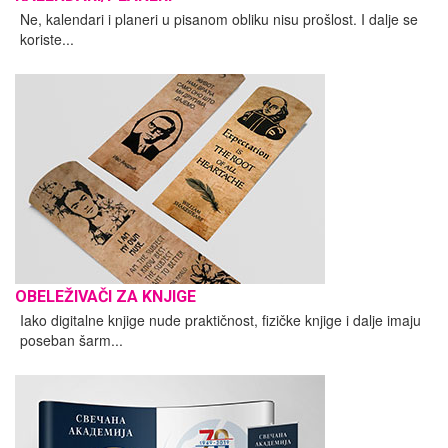
Ne, kalendari i planeri u pisanom obliku nisu prošlost. I dalje se
koriste...
OBELEŽIVAČI ZA KNJIGE
Iako digitalne knjige nude praktičnost, fizičke knjige i dalje imaju
poseban šarm...