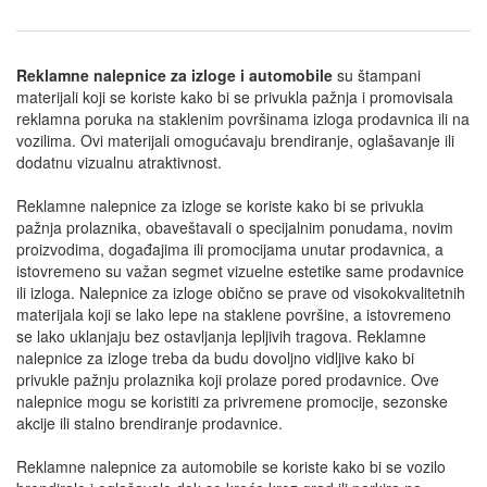
Reklamne nalepnice za izloge i automobile
su štampani
materijali koji se koriste kako bi se privukla pažnja i promovisala
reklamna poruka na staklenim površinama izloga prodavnica ili na
vozilima. Ovi materijali omogućavaju brendiranje, oglašavanje ili
dodatnu vizualnu atraktivnost.
Reklamne nalepnice za izloge se koriste kako bi se privukla
pažnja prolaznika, obaveštavali o specijalnim ponudama, novim
proizvodima, događajima ili promocijama unutar prodavnica, a
istovremeno su važan segmet vizuelne estetike same prodavnice
ili izloga. Nalepnice za izloge obično se prave od visokokvalitetnih
materijala koji se lako lepe na staklene površine, a istovremeno
se lako uklanjaju bez ostavljanja lepljivih tragova. Reklamne
nalepnice za izloge treba da budu dovoljno vidljive kako bi
privukle pažnju prolaznika koji prolaze pored prodavnice. Ove
nalepnice mogu se koristiti za privremene promocije, sezonske
akcije ili stalno brendiranje prodavnice.
Reklamne nalepnice za automobile se koriste kako bi se vozilo