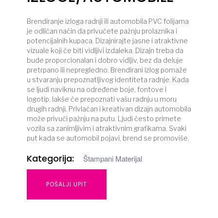
Brendiranje izloga radnji ili automobila PVC folijama
je odličan način da privučete pažnju prolaznika i
potencijalnih kupaca. Dizajnirajte jasne i atraktivne
vizuale koji će biti vidljivi izdaleka. Dizajn treba da
bude proporcionalan i dobro vidljiv, bez da deluje
pretrpano ili nepregledno. Brendirani izlog pomaže
u stvaranju prepoznatljivog identiteta radnje. Kada
se ljudi naviknu na određene boje, fontove i
logotip, lakše će prepoznati vašu radnju u moru
drugih radnji. Privlačan i kreativan dizajn automobila
može privući pažnju na putu. Ljudi često primete
vozila sa zanimljivim i atraktivnim grafikama. Svaki
put kada se automobil pojavi, brend se promoviše.
Kategorija:
Štampani Materijal
POŠALJI UPIT