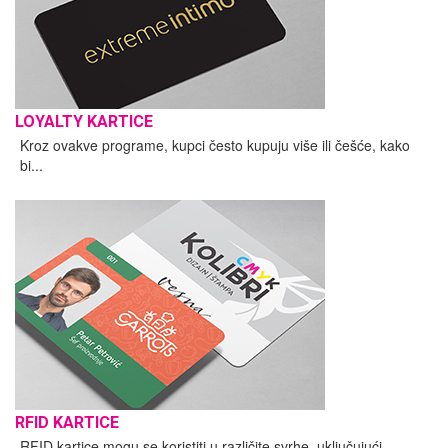
LOYALTY KARTICE
Kroz ovakve programe, kupci često kupuju više ili češće, kako
bi...
RFID KARTICE
RFID kartice mogu se koristiti u različite svrhe, uključujući