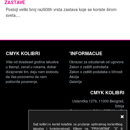
ZASTAVE
Postoji veliki broj različitih vrsta zastava koje se koriste širom
sveta,...
CMYK KOLIBRI
'INFORMACIJE
Više od dvadeset godina iskustva
Obrazac za odustanak od ugovora
u štampi, zanat u rukama, dobar
Zakon o zaštiti potrošača
dizajnerski tim, daju nam slobodu
Zakon o zaštiti podataka o ličnosti
da Vas pozovemo da nam
Akcija
poklonite poverenje.
Galerija
.
CMYK KOLIBRI
Ustanička 127b, 11000 Beograd,
Srbija
Radno vreme: PON - PET 09 - 17h
Telefon:
011.630.17.53
Sajt kolibri.rs koristi kolačiće za pružanje optimalnog korisničkog
063.108.33.55
iskustva i funkcionalnosti. Klikom na "PRIHVATAM", "X" ili