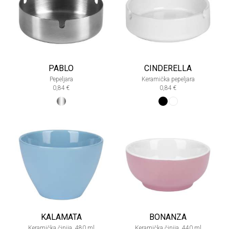
PABLO
CINDERELLA
Pepeljara
Keramička pepeljara
0,84 €
0,84 €
KALAMATA
BONANZA
Keramička činija, 480 ml
Keramička činija, 440 ml