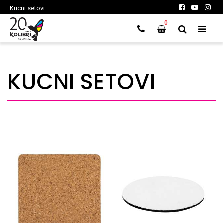
Kucni setovi
0
KUCNI SETOVI