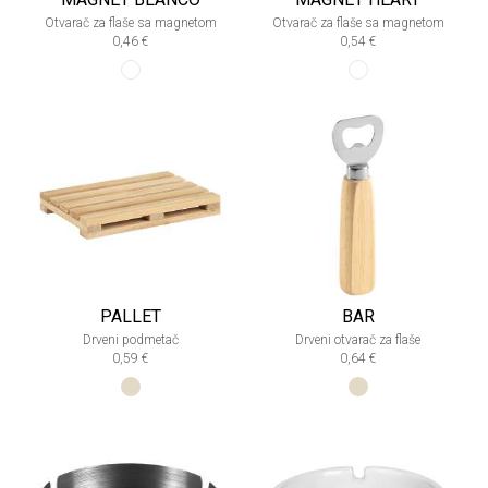
Otvarač za flaše sa magnetom
Otvarač za flaše sa magnetom
0,46 €
0,54 €
PALLET
BAR
Drveni podmetač
Drveni otvarač za flaše
0,59 €
0,64 €