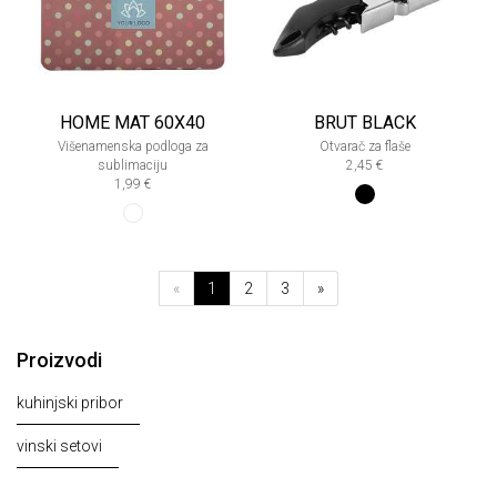
HOME MAT 60X40
BRUT BLACK
Višenamenska podloga za
Otvarač za flaše
sublimaciju
2,45 €
1,99 €
«
1
2
3
»
Proizvodi
kuhinjski pribor
vinski setovi